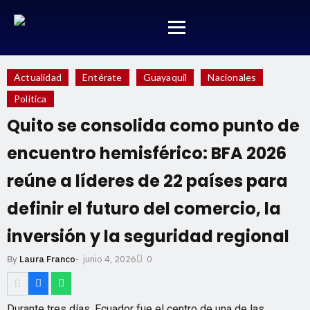
Actualidad
Entérate
Guayaquil
Nacionales
Política
Quito se consolida como punto de
encuentro hemisférico: BFA 2026
reúne a líderes de 22 países para
definir el futuro del comercio, la
inversión y la seguridad regional
junio 4, 2026
By
Laura Franco
-
0
Durante tres días, Ecuador fue el centro de una de las