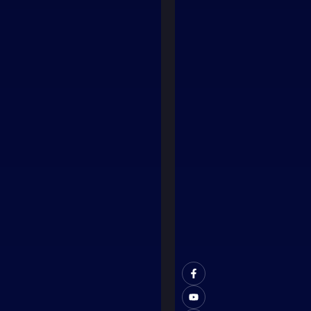
Agosto
7, 2026
El colegio
de
periodistas
del Guayas
está
pasando
por una
crisis
económica
y laboral
Agosto 7,
2026