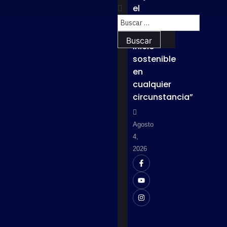
el
lema
“Un
inicio
sostenible
en
cualquier
circunstancia”
Agosto
4,
2026