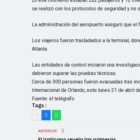
En ese momento estaban 282 pasajeros y 12 miemb
se realizó con los protocolos de seguridad y no s
La administración del aeropuerto aseguró que el 
Los viajeros fueron trasladados a la terminal, do
Atlanta.
Las entidades de control iniciaron una investigac
debieron superar las pruebas técnicas.
Cerca de 300 personas fueron evacuadas tras ince
Internacional de Orlando, este lunes 21 de abril d
Fuente: el telégrafo
Tags :
ANTERIOR
El Vaticano revela las primeras