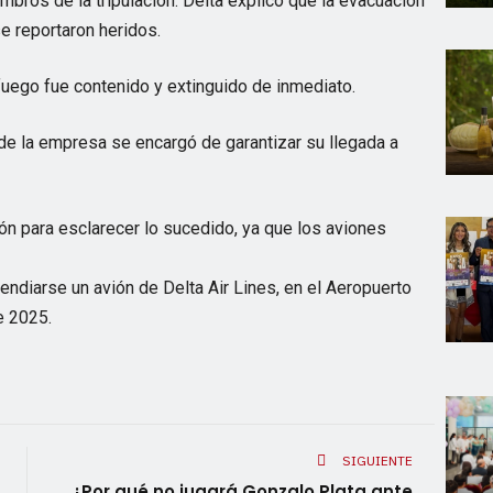
ros de la tripulación. Delta explicó que la evacuación
e reportaron heridos.
fuego fue contenido y extinguido de inmediato.
nde la empresa se encargó de garantizar su llegada a
ión para esclarecer lo sucedido, ya que los aviones
ndiarse un avión de Delta Air Lines, en el Aeropuerto
e 2025.
SIGUIENTE
¿Por qué no jugará Gonzalo Plata ante