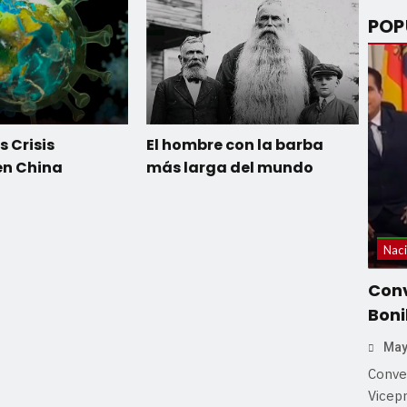
POP
s Crisis
El hombre con la barba
en China
más larga del mundo
Naci
Conv
Boni
May
Conver
Vicep