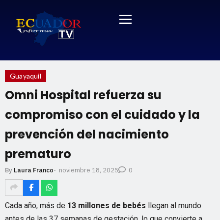
Guayaquil
Omni Hospital refuerza su
compromiso con el cuidado y la
prevención del nacimiento
prematuro
noviembre 18, 2025
By
Laura Franco
-
0
Cada año, más de
13 millones de bebés
llegan al mundo
antes de las 37 semanas de gestación, lo que convierte a