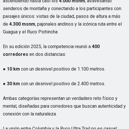
ascendiendo hasta casi los
4.000 msnm
, atravesando
senderos de montaña y conectando a los participantes con
paisajes únicos: vistas de la ciudad, pasos de altura a más
de
4.300 msnm
, pajonales andinos y la icónica ruta entre el
Guagua y el Ruco Pichincha
En su edición 2025, la competencia reunió a
400
corredores
en dos distancias:
●
10 km
con un desnivel positivo de 1.100 metros.
●
30 km
con un desnivel positivo de 2.400 metros.
Ambas categorías representan un verdadero reto físico y
mental, diseñadas para corredores que buscan autenticidad y
conexión con la naturaleza.
La unión entre Columbia y la Ruco Ultra Trail no es casual: