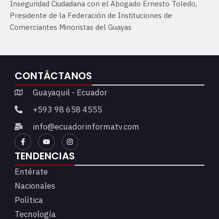
Inseguridad Ciudadana con el Abogado Ernesto Toledo,
Presidente de la Federación de Instituciones de
Comerciantes Minoristas del Guayas
CONTÁCTANOS
Guayaquil - Ecuador
+593 98 658 4555
info@ecuadorinformatv.com
TENDENCIAS
Entérate
Nacionales
Política
Tecnología