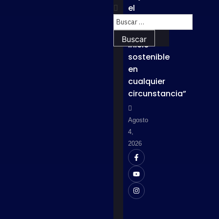
el
lema
“Un
inicio
sostenible
en
cualquier
circunstancia”
Agosto
4,
2026