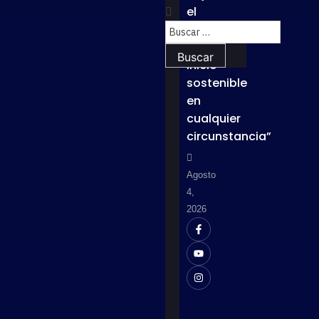
el
lema
“Un
inicio
sostenible
en
cualquier
circunstancia”
Agosto
4,
2026