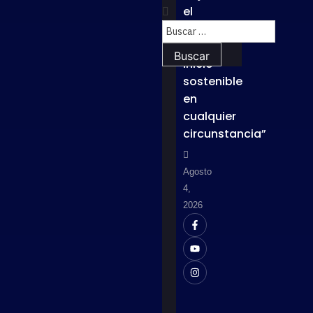
el
lema
“Un
inicio
sostenible
en
cualquier
circunstancia”
Agosto
4,
2026