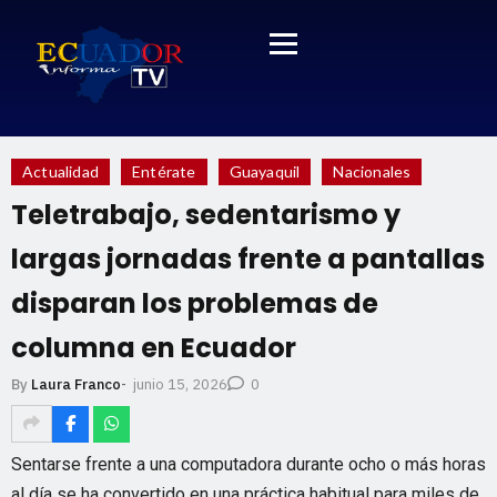
Actualidad
Entérate
Guayaquil
Nacionales
Teletrabajo, sedentarismo y
largas jornadas frente a pantallas
disparan los problemas de
columna en Ecuador
junio 15, 2026
By
Laura Franco
-
0
Sentarse frente a una computadora durante ocho o más horas
al día se ha convertido en una práctica habitual para miles de