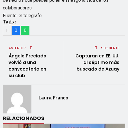
de hechos que pueden poner en riesgo la vida de los
colaboradores.
Fuente: el telégrafo
Tags :
ANTERIOR
SIGUIENTE
Ángelo Preciado
Capturan en EE. UU.
volvió a una
al séptimo más
convocatoria en
buscado de Azuay
su club
Laura Franco
RELACIONADOS