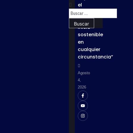
el
lema
“Un
inicio
sostenible
en
cualquier
circunstancia”
Agosto
4,
2026