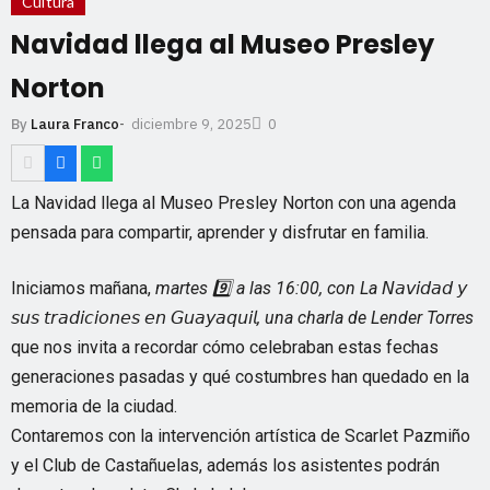
Cultura
Navidad llega al Museo Presley
Norton
diciembre 9, 2025
By
Laura Franco
-
0
La Navidad llega al Museo Presley Norton con una agenda
pensada para compartir, aprender y disfrutar en familia.
Iniciamos mañana,
martes 9️⃣ a las 16:00, con La 𝘕𝘢𝘷𝘪𝘥𝘢𝘥 𝘺
𝘴𝘶𝘴 𝘵𝘳𝘢𝘥𝘪𝘤𝘪𝘰𝘯𝘦𝘴 𝘦𝘯 𝘎𝘶𝘢𝘺𝘢𝘲𝘶𝘪𝘭, una charla de Lender Torres
que nos invita a recordar cómo celebraban estas fechas
generaciones pasadas y qué costumbres han quedado en la
memoria de la ciudad.
Contaremos con la intervención artística de Scarlet Pazmiño
y el Club de Castañuelas, además los asistentes podrán