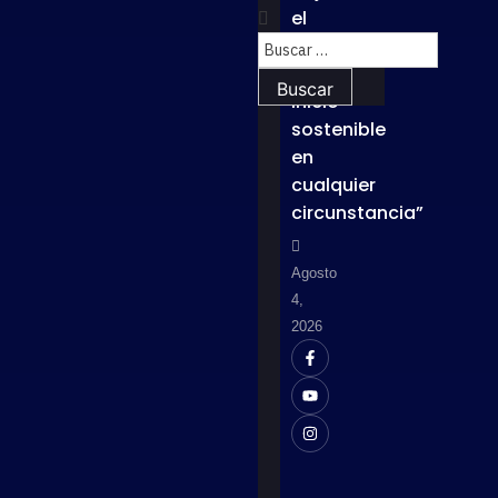
el
lema
“Un
inicio
sostenible
en
cualquier
circunstancia”
Agosto
4,
2026