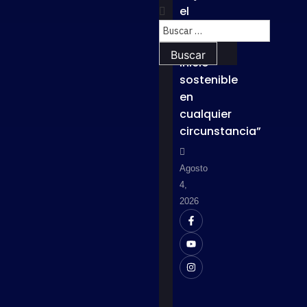
el
lema
“Un
inicio
sostenible
en
cualquier
circunstancia”
Agosto
4,
2026