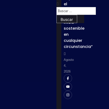
el
lema
“Un
inicio
sostenible
en
cualquier
circunstancia”
Agosto
4,
2026