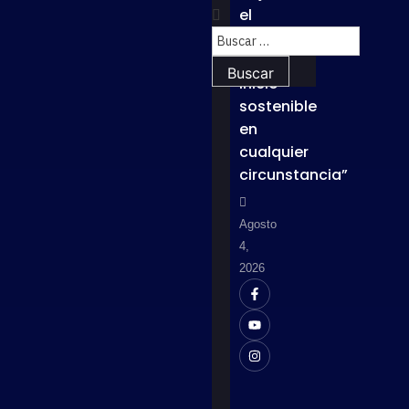
el
lema
“Un
inicio
sostenible
en
cualquier
circunstancia”
Agosto
4,
2026