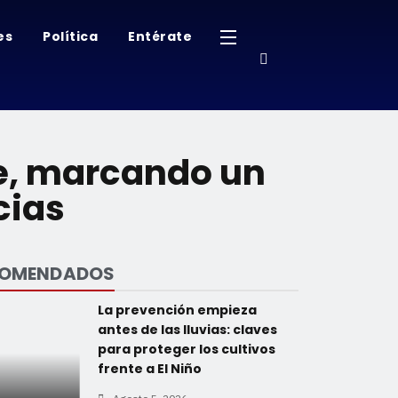
es
Política
Entérate
ue, marcando un
cias
COMENDADOS
La prevención empieza
antes de las lluvias: claves
para proteger los cultivos
frente a El Niño