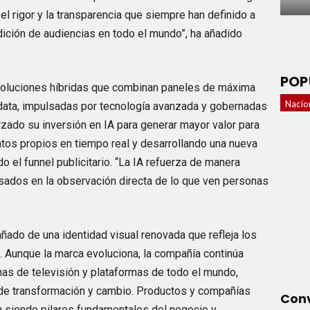
el rigor y la transparencia que siempre han definido a
ición de audiencias en todo el mundo”, ha añadido
POP
soluciones híbridas que combinan paneles de máxima
Nacio
ig data, impulsadas por tecnología avanzada y gobernadas
rzado su inversión en IA para generar mayor valor para
datos propios en tiempo real y desarrollando una nueva
 el funnel publicitario. “La IA refuerza de manera
sados en la observación directa de lo que ven personas
ñado de una identidad visual renovada que refleja los
a. Aunque la marca evoluciona, la compañía continúa
nas de televisión y plataformas de todo el mundo,
 de transformación y cambio. Productos y compañías
Conv
 siendo pilares fundamentales del negocio y