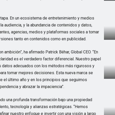
etapa. En un ecosistema de entretenimiento y medios
a audiencia, y la abundancia de contenidos y datos,
iantes, agencias, medios y plataformas sociales a tomar
rsiones tanto en contenidos como en publicidad.
 ambición”, ha afirmado Patrick Béhar, Global CEO. “En
laridad es el verdadero factor diferencial. Nuestro papel
 los datos adecuados con los métodos más rigurosos y
a para tomar mejores decisiones. Esta nueva marca se
e el último año y en los principios que seguimos
ependencia y abrazar la impaciencia”.
ado una profunda transformación bajo una propiedad
lento, tecnología y alianzas estratégicas. “Hemos
finar nuestro enfoque e invertir con una visión a largo