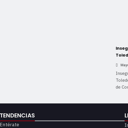
Inseg
Tole
Mayo
Inseg
Toledo
de Co
TENDENCIAS
L
Entérate
I