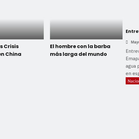
Entre
Mayo
s Crisis
El hombre con la barba
Entrev
en China
más larga del mundo
Emapa
agua p
en esp
Nacio