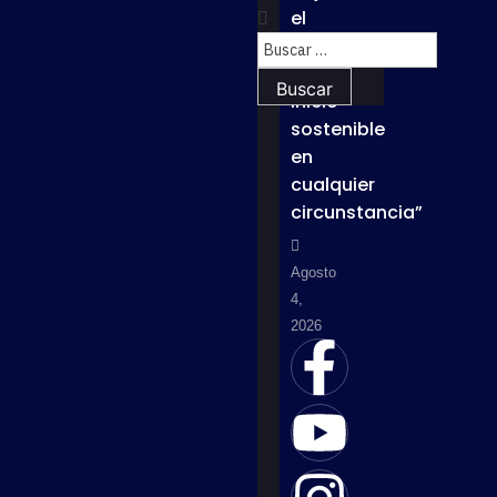
el
lema
“Un
inicio
sostenible
en
cualquier
circunstancia”
Agosto
4,
2026