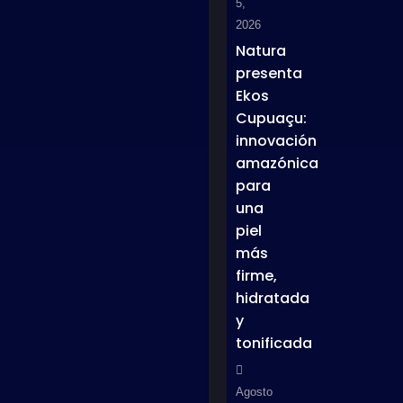
5,
2026
Natura
presenta
Ekos
Cupuaçu:
innovación
amazónica
para
una
piel
más
firme,
hidratada
y
tonificada
Agosto