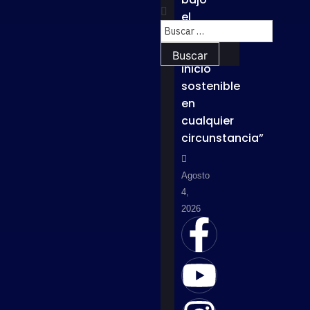
el
lema
“Un
inicio
sostenible
en
cualquier
circunstancia”
Agosto
4,
2026