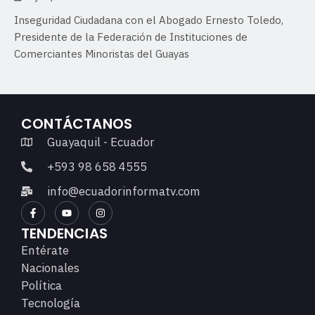
Inseguridad Ciudadana con el Abogado Ernesto Toledo,
Presidente de la Federación de Instituciones de
Comerciantes Minoristas del Guayas
CONTÁCTANOS
Guayaquil - Ecuador
+593 98 658 4555
info@ecuadorinformatv.com
TENDENCIAS
Entérate
Nacionales
Política
Tecnología