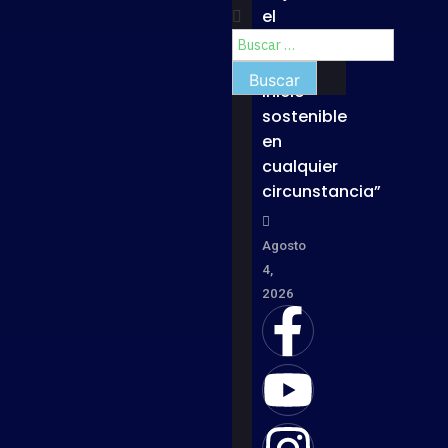
el
lema
“Un
inicio
sostenible
en
cualquier
circunstancia”
Agosto
4,
2026